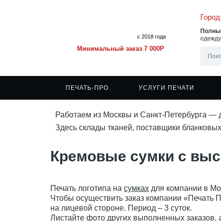
Город
Полный
с 2018 года
одежд
Минимальный заказ 7 000
P
ПЕЧАТЬ-ПРО
УСЛУГИ ПЕЧАТИ
Работаем из Москвы и Санкт-Петербурга — 
О компании
Печать на футболках
Футболки под нанесение
Сублимационная печать
Статьи
Печат
Толст
Здесь склады тканей, поставщики бланковых
Порядок работы
Печать на рубашках-поло
Мужские футболки
Печать методом термопереноса
Примеры работ
Печат
Толст
Стоимость услуг печати
Печать на толстовках
Женские футболки
Шелкография
Услуги дизайнера
Печат
Свит
Кремовые сумки с вы
Расчет стоимости
Печать на свитшотах
Детские футболки
DTF-печать
Сертификаты
Печат
Бомб
Оплата
Печать на бомберах
Рубашки-поло
Доставка
Ветро
Рубашки поло оптом
Ветро
Футболки поло
Худи
Печать логотипа на
сумках
для компании в Мос
Чтобы осуществить заказ компании «Печать 
на лицевой стороне. Период – 3 суток.
Листайте фото других выполненных заказов, 