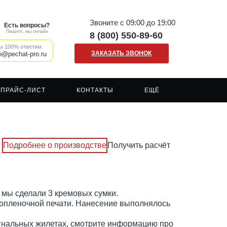
Звоните с 09:00 до 19:00
Есть вопросы?
Пишите, мы онлайн
8 (800) 550-89-60
ы 100% ответим.
ЗАКАЗАТЬ ЗВОНОК
o@pechat-pro.ru
ПРАЙС-ЛИСТ
КОНТАКТЫ
ЕЩЁ
Наши клиенты
Печать на сумках шопперах
Сигнальные жилеты
Отзывы о нашей компании
Печать на кружках
Сигнальная одежда
Вакансии
Печать на ткани/крое
Спецодежда
Подробнее о производстве
Получить расчёт
FAQ
Печать логотипа
Рабочая форма
Каски
ы мы сделали 3 кремовых сумки.
мопленочной печати. Нанесение выполнялось
гнальных жилетах
, смотрите информацию про