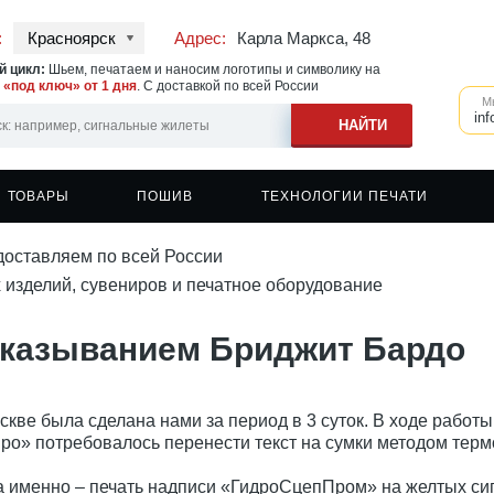
:
Красноярск
Адрес:
Карла Маркса, 48
 цикл:
Шьем, печатаем и наносим логотипы и символику на
у
«под ключ» от 1 дня
. С доставкой по всей России
М
inf
ТОВАРЫ
ПОШИВ
ТЕХНОЛОГИИ ПЕЧАТИ
доставляем по всей России
ь на ветровках
овки
Швейное производство
Печать на сигнальных жилетах
Бейсболки
 изделий, сувениров и печатное оборудование
ь на одежде
овки с капюшоном
Печать на спортивной одежде
Фартуки
ь на фартуках
шоты
Печать на головных уборах
Кружки
сказыванием Бриджит Бардо
ь на спецодежде
еры
Печать на касках
Сумки и шоперы
вки
Наклейки
вки с капюшоном
кве была сделана нами за период в 3 суток. В ходе работ
Про» потребовалось перенести текст на сумки методом тер
а именно –
печать надписи «ГидроСцепПром» на желтых си