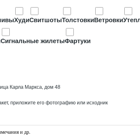
ливы
Худи
Свитшоты
Толстовки
Ветровки
Утеп
ы
Сигнальные жилеты
Фартуки
лица Карла Маркса, дом 48
акет, приложите его фотографию или исходник